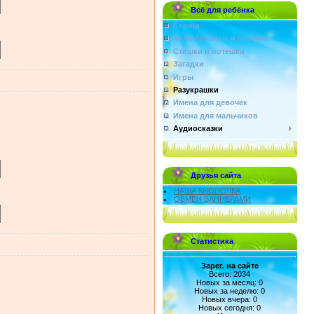
Всё для ребёнка
Сказки
Колыбельные и песенки
Стишки и потешки
Загадки
Игры
Разукрашки
Имена для девочек
Имена для мальчиков
Аудиосказки
Друзья сайта
НАША КНОПОЧКА
ОБМЕН БАННЕРАМИ
Статистика
Зарег. на сайте
Всего: 2034
Новых за месяц: 0
Новых за неделю: 0
Новых вчера: 0
Новых сегодня: 0