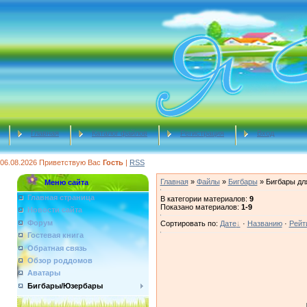
Главная
Каталог файлов
Регистрация
Вход
06.08.2026
Приветствую Вас
Гость
|
RSS
Главная
»
Файлы
»
Бигбары
» Бигбары дл
Меню сайта
Главная страница
В категории материалов
:
9
Показано материалов
:
1-9
Новости сайта
Форум
Сортировать по
:
Дате
·
Названию
·
Рейт
Гостевая книга
Обратная связь
Обзор роддомов
Аватары
Бигбары/Юзербары