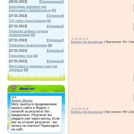
[28.01.2013]
[
Планирование
]
Календарь прививок при
подготовке к беременности
(
1
)
[27.01.2013]
[
Здоровье
]
Что такое психотерапия
(
1
)
[27.01.2013]
[
Здоровье
]
Перелом шейного отдела
позвоночника
(
1
)
[27.01.2013]
[
Здоровье
]
Бигбары для беременных
|
Просмотров:
951
|
Заг
Переломы позвоночника
(
0
)
[27.01.2013]
[
Здоровье
]
Переломы таза
(
1
)
[27.01.2013]
[
Здоровье
]
Фруктовые и овощные соки для
здоровья
(
0
)
Мини-чат
Бигбары для беременных
|
Просмотров:
863
|
Заг