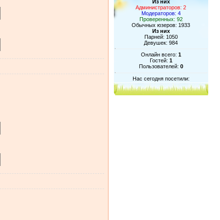
Из них
Администраторов: 2
Модераторов: 4
Проверенных: 92
Обычных юзеров: 1933
Из них
Парней: 1050
Девушек: 984
Онлайн всего:
1
Гостей:
1
Пользователей:
0
Нас сегодня посетили: