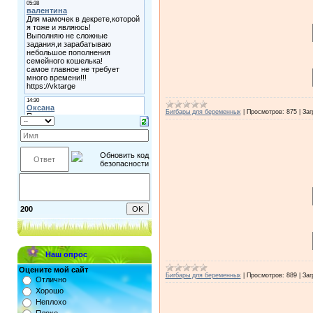
Бигбары для беременных
|
Просмотров:
875
|
Заг
200
Наш опрос
Оцените мой сайт
Бигбары для беременных
|
Просмотров:
889
|
Заг
Отлично
Хорошо
Неплохо