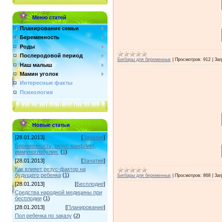
Меню статей
Планирование семьи
Беременность
Роды
Послеродовой период
Бигбары для беременных
|
Просмотров:
912
|
Заг
Наш малыш
Мамин уголок
Интересные факты
Психология
Новые статьи
[28.01.2013]
[
Зачатие
]
Беременность, резус-конфликт,
иммуноглобулин.
(
1
)
[28.01.2013]
[
Зачатие
]
Как влияет резус-фактор на
будущего ребенка
(
1
)
Бигбары для беременных
|
Просмотров:
868
|
Заг
[28.01.2013]
[
Бесплодие
]
Средства народной медицины при
бесплодии
(
1
)
[28.01.2013]
[
Планирование
]
Пол ребенка по заказу
(
2
)