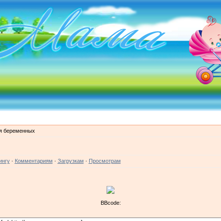
я беременных
ингу
·
Комментариям
·
Загрузкам
·
Просмотрам
BBcode: