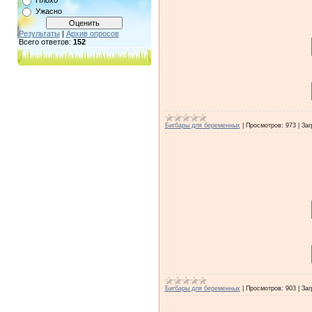
Плохо
Ужасно
Результаты
|
Архив опросов
Всего ответов:
152
Бигбары для беременных
|
Просмотров:
973
|
Заг
Бигбары для беременных
|
Просмотров:
903
|
Заг