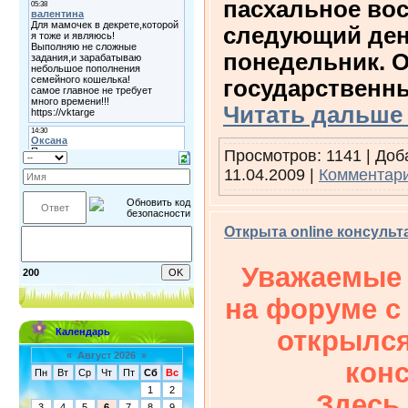
пасхальное вос
следующий ден
понедельник. 
государственн
Читать дальше
Просмотров: 1141 | До
11.04.2009
|
Комментари
Открыта online консульта
Уважаемые 
200
на форуме с
открылся
Календарь
«
Август 2026
»
конс
Пн
Вт
Ср
Чт
Пт
Сб
Вс
1
2
Здесь
3
4
5
6
7
8
9