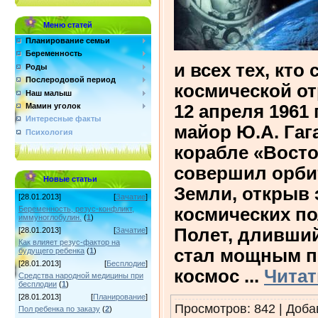
Меню статей
Планирование семьи
Беременность
и всех тех, кто
Роды
Послеродовой период
космической о
Наш малыш
Мамин уголок
12 апреля 1961
Интересные факты
майор Ю.А. Гаг
Психология
корабле «Восто
совершил орби
Новые статьи
Земли, открыв
[28.01.2013]
[
Зачатие
]
Беременность, резус-конфликт,
космических по
иммуноглобулин.
(
1
)
Полет, дливший
[28.01.2013]
[
Зачатие
]
Как влияет резус-фактор на
стал мощным п
будущего ребенка
(
1
)
[28.01.2013]
[
Бесплодие
]
космос
...
Читат
Средства народной медицины при
бесплодии
(
1
)
[28.01.2013]
[
Планирование
]
Просмотров: 842 | Доб
Пол ребенка по заказу
(
2
)