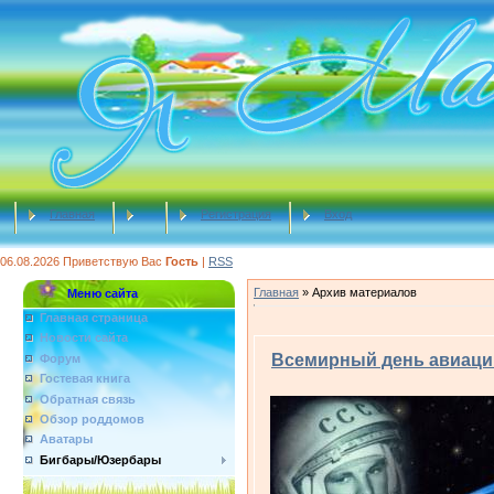
Главная
Регистрация
Вход
06.08.2026
Приветствую Вас
Гость
|
RSS
Главная
»
Архив материалов
Меню сайта
Главная страница
Новости сайта
Всемирный день авиаци
Форум
Гостевая книга
Обратная связь
Обзор роддомов
Аватары
Бигбары/Юзербары