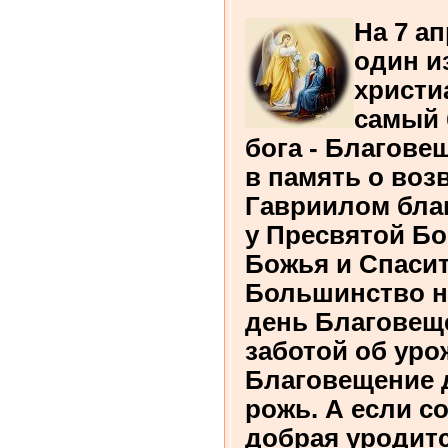
На 7 а
один и
христи
самый 
бога - Благове
в память о воз
Гавриилом благ
у Пресвятой Б
Божья и Спасит
Большинство н
день Благовещ
заботой об уро
Благовещение 
рожь. А если с
добрая уродитс