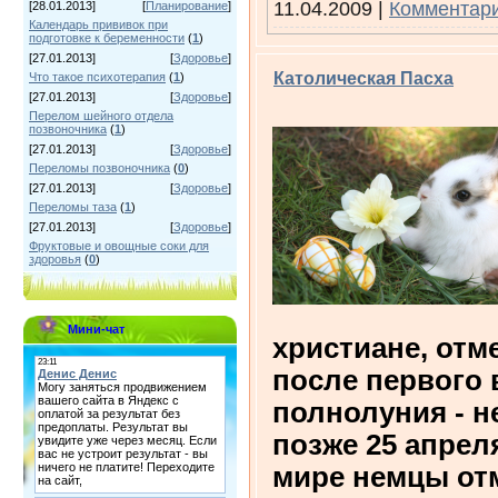
11.04.2009
|
Комментари
[28.01.2013]
[
Планирование
]
Календарь прививок при
подготовке к беременности
(
1
)
[27.01.2013]
[
Здоровье
]
Католическая Пасха
Что такое психотерапия
(
1
)
[27.01.2013]
[
Здоровье
]
Перелом шейного отдела
позвоночника
(
1
)
[27.01.2013]
[
Здоровье
]
Переломы позвоночника
(
0
)
[27.01.2013]
[
Здоровье
]
Переломы таза
(
1
)
[27.01.2013]
[
Здоровье
]
Фруктовые и овощные соки для
здоровья
(
0
)
Мини-чат
христиане, отм
после первого 
полнолуния - н
позже 25 апрел
мире немцы отм