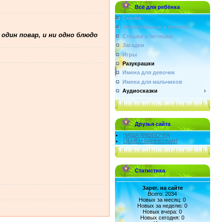
Всё для ребёнка
Сказки
Колыбельные и песенки
 один повар, и ни одно блюдо
Стишки и потешки
Загадки
Игры
Разукрашки
Имена для девочек
Имена для мальчиков
Аудиосказки
Друзья сайта
НАША КНОПОЧКА
ОБМЕН БАННЕРАМИ
Статистика
Зарег. на сайте
Всего: 2034
Новых за месяц: 0
Новых за неделю: 0
Новых вчера: 0
Новых сегодня: 0