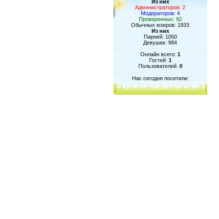
Из них
Администраторов: 2
Модераторов: 4
Проверенных: 92
Обычных юзеров: 1933
Из них
Парней: 1050
Девушек: 984
Онлайн всего:
1
Гостей:
1
Пользователей:
0
Нас сегодня посетили: