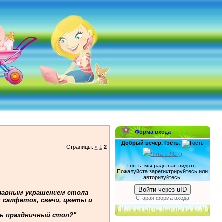
Форма входа
Добрый вечер, Гость.
Страницы
:
«
1
2
Читать ЛС (
)
Гость, мы рады вас видеть.
Пожалуйста зарегистрируйтесь или
авторизуйтесь!
Войти через uID
Главным украшением стола
Старая форма входа
я салфеток, свечи, цветы и
ь праздничный стол?"