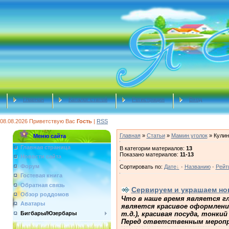
Главная
Каталог статей
Регистрация
Вход
08.08.2026
Приветствую Вас
Гость
|
RSS
Главная
»
Статьи
»
Мамин уголок
» Кулин
Меню сайта
Главная страница
В категории материалов
:
13
Показано материалов
:
11-13
Новости сайта
Форум
Сортировать по
:
Дате
·
Названию
·
Рейт
Гостевая книга
Обратная связь
Сервируем и украшаем но
Обзор роддомов
Что в наше время является г
Аватары
является красивое оформление
т.д.), красивая посуда, тонк
Бигбары/Юзербары
Перед ответственным меропри