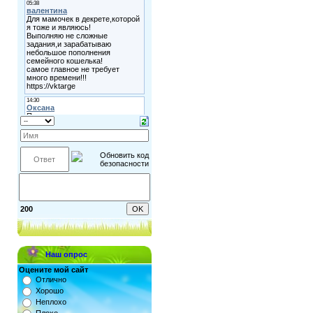
200
Наш опрос
Оцените мой сайт
Отлично
Хорошо
Неплохо