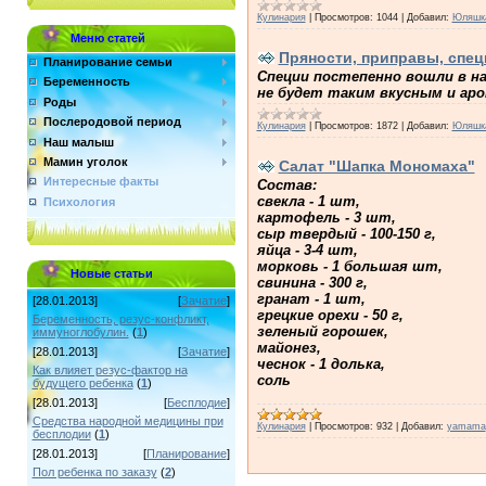
Кулинария
|
Просмотров:
1044
|
Добавил:
Юляшк
Меню статей
Пряности, приправы, спец
Планирование семьи
Специи постепенно вошли в наш
Беременность
не будет таким вкусным и аро
Роды
Послеродовой период
Кулинария
|
Просмотров:
1872
|
Добавил:
Юляшк
Наш малыш
Мамин уголок
Салат "Шапка Мономаха"
Интересные факты
Состав:
свекла - 1 шт,
Психология
картофель - 3 шт,
сыр твердый - 100-150 г,
яйца - 3-4 шт,
морковь - 1 большая шт,
Новые статьи
свинина - 300 г,
гранат - 1 шт,
[28.01.2013]
[
Зачатие
]
грецкие орехи - 50 г,
Беременность, резус-конфликт,
зеленый горошек,
иммуноглобулин.
(
1
)
майонез,
[28.01.2013]
[
Зачатие
]
чеснок - 1 долька,
Как влияет резус-фактор на
соль
будущего ребенка
(
1
)
[28.01.2013]
[
Бесплодие
]
Средства народной медицины при
Кулинария
|
Просмотров:
932
|
Добавил:
yamama
бесплодии
(
1
)
[28.01.2013]
[
Планирование
]
Пол ребенка по заказу
(
2
)