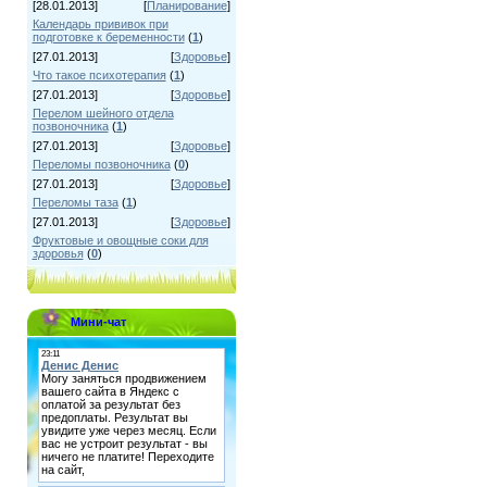
[28.01.2013]
[
Планирование
]
Календарь прививок при
подготовке к беременности
(
1
)
[27.01.2013]
[
Здоровье
]
Что такое психотерапия
(
1
)
[27.01.2013]
[
Здоровье
]
Перелом шейного отдела
позвоночника
(
1
)
[27.01.2013]
[
Здоровье
]
Переломы позвоночника
(
0
)
[27.01.2013]
[
Здоровье
]
Переломы таза
(
1
)
[27.01.2013]
[
Здоровье
]
Фруктовые и овощные соки для
здоровья
(
0
)
Мини-чат