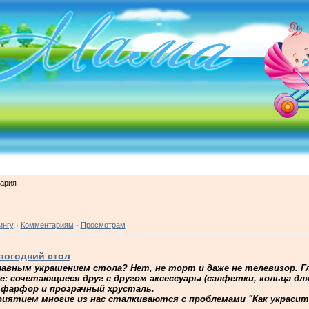
ария
ингу
·
Комментариям
·
Просмотрам
вогодний стол
лавным украшением стола? Нет, не торт и даже не телевизор. 
: сочетающиеся друг с другом аксессуары (салфетки, кольца дл
ий фарфор и прозрачный хрусталь.
ятием многие из нас сталкиваются с проблемами "Как украсит