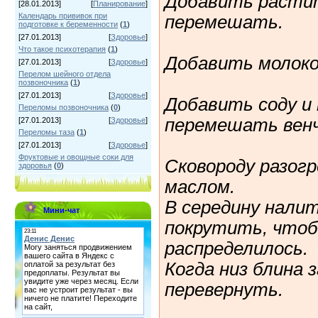
Добавить растит
[28.01.2013]
[
Планирование
]
Календарь прививок при
перемешать.
подготовке к беременности
(
1
)
[27.01.2013]
[
Здоровье
]
Что такое психотерапия
(
1
)
Добавить молоко
[27.01.2013]
[
Здоровье
]
Перелом шейного отдела
позвоночника
(
1
)
[27.01.2013]
[
Здоровье
]
Добавить соду и 
Переломы позвоночника
(
0
)
перемешать венч
[27.01.2013]
[
Здоровье
]
Переломы таза
(
1
)
[27.01.2013]
[
Здоровье
]
Фруктовые и овощные соки для
Сковороду разог
здоровья
(
0
)
маслом.
В середину нали
Мини-чат
покрутить, что
распределилось.
Когда низ блина 
перевернуть.