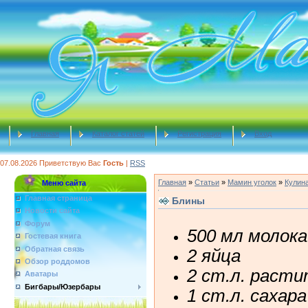
Главная
Каталог статей
Регистрация
Вход
07.08.2026
Приветствую Вас
Гость
|
RSS
Главная
»
Статьи
»
Мамин уголок
»
Кулин
Меню сайта
Главная страница
Блины
Новости сайта
Форум
500 мл молока
Гостевая книга
Обратная связь
2 яйца
Обзор роддомов
2 ст.л. раст
Аватары
Бигбары/Юзербары
1 ст.л. сахара