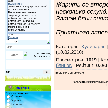
Жарить со второ
несколько секунд
Затем блин снят
Приятного аппе
Категория
:
Кулинария
(10.02.2010)
Просмотров
:
1019
|
Ко
блинов
|
Рейтинг
:
0.0
/
0
200
Всего комментариев
:
0
Добавлять комментарии могу
[
Р
Наш опрос
Оцените мой сайт
Отлично
Хорошо
Неплохо