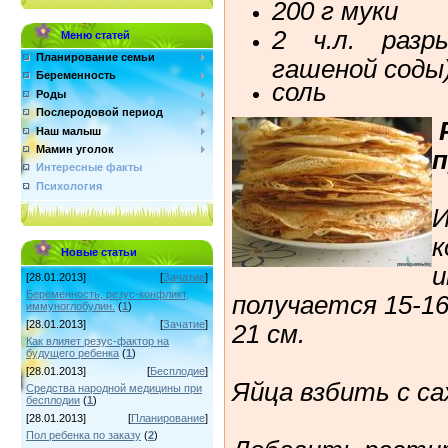
200 г муки
2 ч.л. разр
Меню статей
Планирование семьи
гашеной соды
Беременность
соль
Роды
Послеродовой период
Наш малыш
Мамин уголок
Интересные факты
Психология
И
к
Новые статьи
и
[28.01.2013]
[
Зачатие
]
Беременность, резус-конфликт,
получается 15-1
иммуноглобулин.
(
1
)
[28.01.2013]
[
Зачатие
]
21 см.
Как влияет резус-фактор на
будущего ребенка
(
1
)
[28.01.2013]
[
Бесплодие
]
Яйца взбить с са
Средства народной медицины при
бесплодии
(
1
)
[28.01.2013]
[
Планирование
]
Пол ребенка по заказу
(
2
)