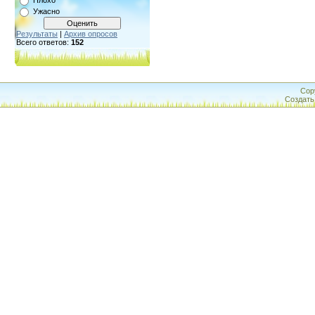
Плохо
Ужасно
Результаты
|
Архив опросов
Всего ответов:
152
Cop
Создат