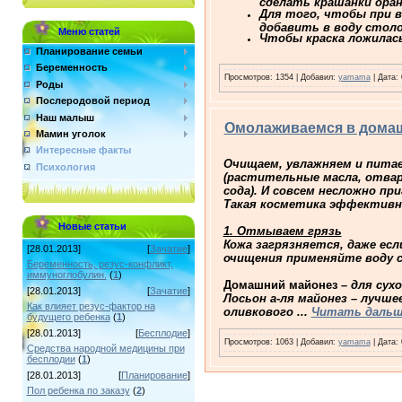
сделать крашанки ора
Для того, чтобы при ва
добавить в воду столо
Меню статей
Чтобы краска ложилась
Планирование семьи
Беременность
Просмотров: 1354 | Добавил:
yamama
| Дата:
Роды
Послеродовой период
Наш малыш
Омолаживаемся в дома
Мамин уголок
Интересные факты
Очищаем, увлажняем и питае
Психология
(растительные масла, отвары
сода). И совсем несложно п
Такая косметика эффективне
Новые статьи
1. Отмываем грязь
Кожа загрязняется, даже ес
[28.01.2013]
[
Зачатие
]
очищения применяйте воду с 
Беременность, резус-конфликт,
иммуноглобулин.
(
1
)
Домашний майонез
– для сухо
[28.01.2013]
[
Зачатие
]
Лосьон а-ля майонез – лучшее
Как влияет резус-фактор на
оливкового
...
Читать дальш
будущего ребенка
(
1
)
[28.01.2013]
[
Бесплодие
]
Просмотров: 1063 | Добавил:
yamama
| Дата:
Средства народной медицины при
бесплодии
(
1
)
[28.01.2013]
[
Планирование
]
Пол ребенка по заказу
(
2
)