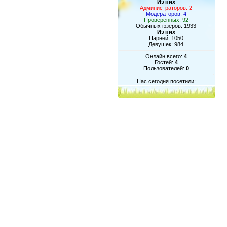
Из них
Администраторов: 2
Модераторов: 4
Проверенных: 92
Обычных юзеров: 1933
Из них
Парней: 1050
Девушек: 984
Онлайн всего:
4
Гостей:
4
Пользователей:
0
Нас сегодня посетили: