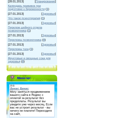
[28.01.2013]
[
Планирование
]
Календарь прививок при
подготовке к беременности
(
1
)
[27.01.2013]
[
Здоровье
]
Что такое психотерапия
(
1
)
[27.01.2013]
[
Здоровье
]
Перелом шейного отдела
позвоночника
(
1
)
[27.01.2013]
[
Здоровье
]
Переломы позвоночника
(
0
)
[27.01.2013]
[
Здоровье
]
Переломы таза
(
1
)
[27.01.2013]
[
Здоровье
]
Фруктовые и овощные соки для
здоровья
(
0
)
Мини-чат