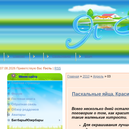
Главная
Регистрация
Вход
07.08.2026
Приветствую Вас
Гость
|
RSS
Главная
»
2010
»
Апрель
»
03
Меню сайта
Главная страница
Новости сайта
Пасхальные яйца. Краси
Форум
Гостевая книга
Обратная связь
Всего несколько дней остало
Обзор роддомов
поговорим о том, как красит
Аватары
такие маленькие хитрости.
Бигбары/Юзербары
Для окрашивания лучше