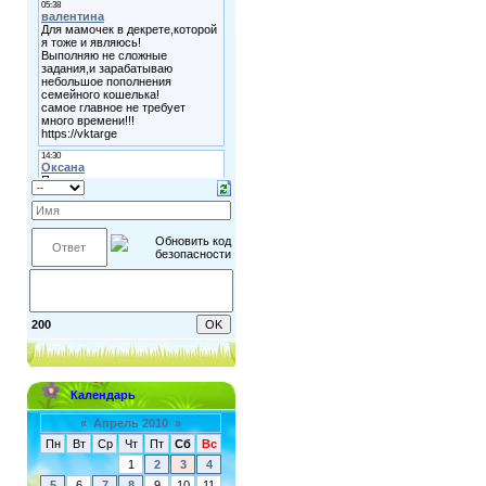
200
Календарь
«
Апрель 2010
»
Пн
Вт
Ср
Чт
Пт
Сб
Вс
1
2
3
4
5
6
7
8
9
10
11