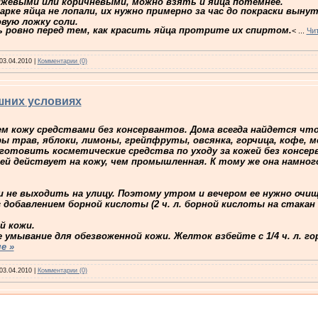
нжевыми или коричневыми, можно взять и яйца потемнее.
рке яйца не лопали, их нужно примерно за час до покраски выну
вую ложку соли.
 ровно перед тем, как красить яйца протрите их спиртом.
<
...
Чи
03.04.2010
|
Комментарии (0)
шних условиях
м кожу средствами без консервантов. Дома всегда найдется чт
 трав, яблоки, лимоны, грейпфруты, овсянка, горчица, кофе, ме
риготовить косметические средства по уходу за кожей без консе
й действует на кожу, чем промышленная. К тому же она намног
ли не выходить на улицу. Поэтому утром и вечером ее нужно очи
добавлением борной кислоты (2 ч. л. борной кислоты на стакан 
й кожи.
 умывание для обезвоженной кожи. Желток взбейте с 1/4 ч. л. горч
е »
03.04.2010
|
Комментарии (0)