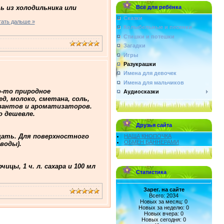
ть из холодильника или
Всё для ребёнка
Сказки
тать дальше »
Колыбельные и песенки
Стишки и потешки
Загадки
Игры
Разукрашки
Имена для девочек
Имена для мальчиков
о-то природное
Аудиосказки
д, молоко, сметана, соль,
рвантов и ароматизаторов.
о дешевле.
Друзья сайта
щать. Для поверхностного
НАША КНОПОЧКА
ОБМЕН БАННЕРАМИ
воды).
ицы, 1 ч. л. сахара и 100 мл
Статистика
Зарег. на сайте
Всего: 2034
Новых за месяц: 0
Новых за неделю: 0
Новых вчера: 0
Новых сегодня: 0