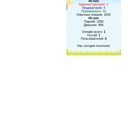
Из них
Администраторов: 2
Модераторов: 4
Проверенных: 92
Обычных юзеров: 1933
Из них
Парней: 1050
Девушек: 984
Онлайн всего:
1
Гостей:
1
Пользователей:
0
Нас сегодня посетили: