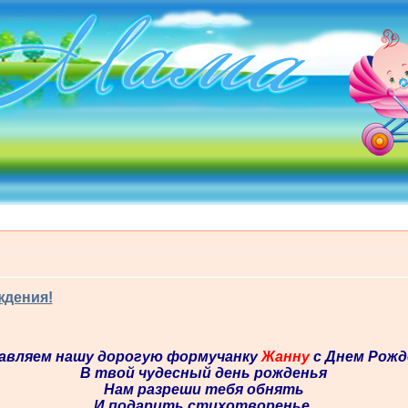
ждения!
авляем нашу дорогую формучанку
Жанну
с Днем Рожде
В твой чудесный день рожденья
Нам разреши тебя обнять
И подарить стихотворенье,