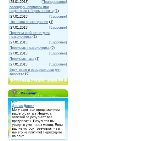
[28.01.2013]
[
Планирование
]
Календарь прививок при
подготовке к беременности
(
1
)
[27.01.2013]
[
Здоровье
]
Что такое психотерапия
(
1
)
[27.01.2013]
[
Здоровье
]
Перелом шейного отдела
позвоночника
(
1
)
[27.01.2013]
[
Здоровье
]
Переломы позвоночника
(
0
)
[27.01.2013]
[
Здоровье
]
Переломы таза
(
1
)
[27.01.2013]
[
Здоровье
]
Фруктовые и овощные соки для
здоровья
(
0
)
Мини-чат