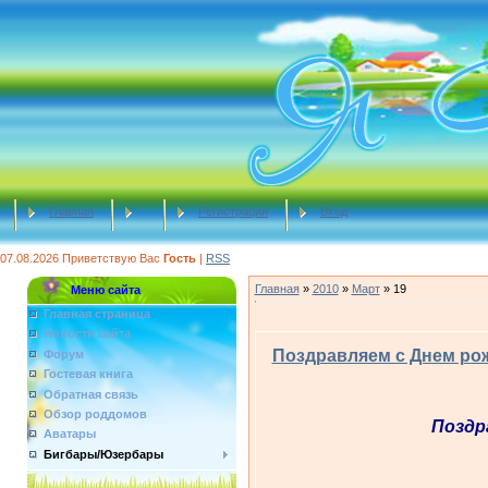
Главная
Регистрация
Вход
07.08.2026
Приветствую Вас
Гость
|
RSS
Главная
»
2010
»
Март
»
19
Меню сайта
Главная страница
Новости сайта
Поздравляем с Днем ро
Форум
Гостевая книга
Обратная связь
Обзор роддомов
Поздр
Аватары
Бигбары/Юзербары