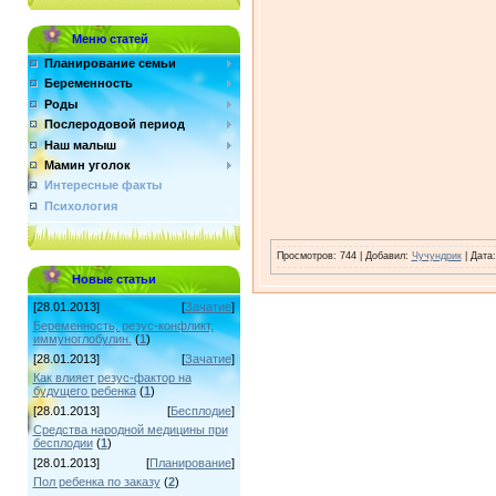
Меню статей
Планирование семьи
Беременность
Роды
Послеродовой период
Наш малыш
Мамин уголок
Интересные факты
Психология
Просмотров: 744 | Добавил:
Чучундрик
| Дата
Новые статьи
[28.01.2013]
[
Зачатие
]
Беременность, резус-конфликт,
иммуноглобулин.
(
1
)
[28.01.2013]
[
Зачатие
]
Как влияет резус-фактор на
будущего ребенка
(
1
)
[28.01.2013]
[
Бесплодие
]
Средства народной медицины при
бесплодии
(
1
)
[28.01.2013]
[
Планирование
]
Пол ребенка по заказу
(
2
)