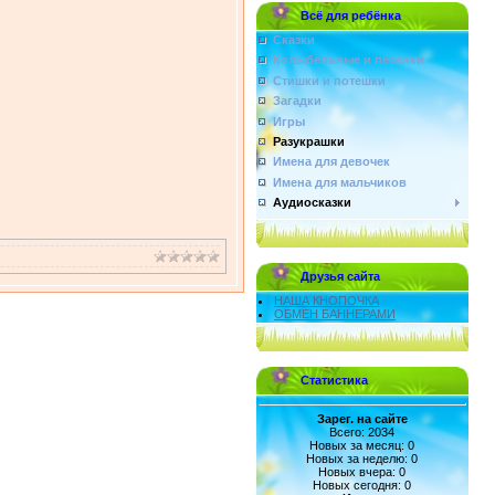
Всё для ребёнка
Сказки
Колыбельные и песенки
Стишки и потешки
Загадки
Игры
Разукрашки
Имена для девочек
Имена для мальчиков
Аудиосказки
Друзья сайта
НАША КНОПОЧКА
ОБМЕН БАННЕРАМИ
Статистика
Зарег. на сайте
Всего: 2034
Новых за месяц: 0
Новых за неделю: 0
Новых вчера: 0
Новых сегодня: 0