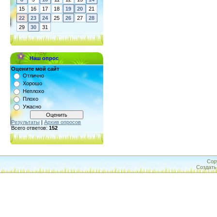
15
16
17
18
19
20
21
22
23
24
25
26
27
28
29
30
31
Наш опрос
Оцените мой сайт
Отлично
Хорошо
Неплохо
Плохо
Ужасно
Результаты
|
Архив опросов
Всего ответов:
152
Cop
Создат