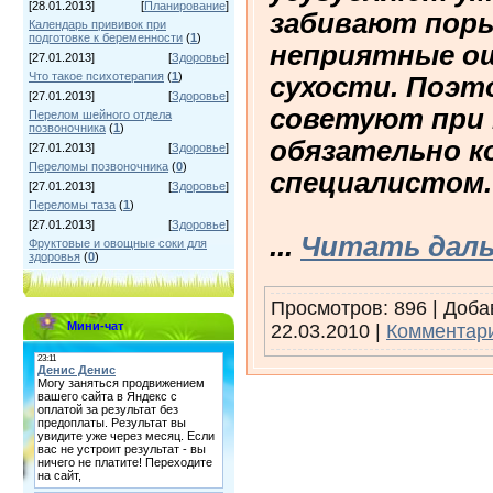
[28.01.2013]
[
Планирование
]
забивают пор
Календарь прививок при
подготовке к беременности
(
1
)
неприятные о
[27.01.2013]
[
Здоровье
]
Что такое психотерапия
(
1
)
сухости. Поэт
[27.01.2013]
[
Здоровье
]
советуют при 
Перелом шейного отдела
позвоночника
(
1
)
обязательно к
[27.01.2013]
[
Здоровье
]
Переломы позвоночника
(
0
)
специалистом
[27.01.2013]
[
Здоровье
]
Переломы таза
(
1
)
[27.01.2013]
[
Здоровье
]
...
Читать даль
Фруктовые и овощные соки для
здоровья
(
0
)
Просмотров: 896 | Доб
Мини-чат
22.03.2010
|
Комментари