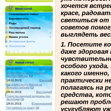
хочется встре
Меню статей
красе, радоват
Планирование семьи
светиться от 
Беременность
Роды
советов помог
Послеродовой период
Наш малыш
выглядеть вес
Мамин уголок
Интересные факты
1. Посетите к
Психология
даже здоровая
чувствительн
Новые статьи
особого ухода.
[28.01.2013]
[
Зачатие
]
какого именно
Беременность, резус-конфликт,
иммуноглобулин.
(
1
)
практически н
[28.01.2013]
[
Зачатие
]
Как влияет резус-фактор на
полагаясь на р
будущего ребенка
(
1
)
[28.01.2013]
[
Бесплодие
]
средства, кот
Средства народной медицины при
бесплодии
(
1
)
решают пробле
[28.01.2013]
[
Планирование
]
усугубляют уж
Пол ребенка по заказу
(
2
)