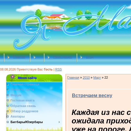
Главная
Регистрация
Вход
08.08.2026
Приветствую Вас
Гость
|
RSS
Главная
»
2010
»
Март
»
22
Меню сайта
Главная страница
Новости сайта
Встречаем весну
Форум
Гостевая книга
Обратная связь
Каждая из нас
Обзор роддомов
Аватары
ожидала приход
Бигбары/Юзербары
уже на пороге.