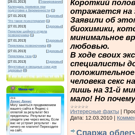
Короткий полов
[28.01.2013]
[
Планирование
]
Календарь прививок при
отражается на 
подготовке к беременности
(
1
)
[27.01.2013]
[
Здоровье
]
Заявили об это
Что такое психотерапия
(
1
)
биохимики, кот
[27.01.2013]
[
Здоровье
]
Перелом шейного отдела
минимальное в
позвоночника
(
1
)
[27.01.2013]
[
Здоровье
]
любовью.
Переломы позвоночника
(
0
)
[27.01.2013]
[
Здоровье
]
В ходе своих э
Переломы таза
(
1
)
специалисты до
[27.01.2013]
[
Здоровье
]
Фруктовые и овощные соки для
положительное 
здоровья
(
0
)
человека секс 
лишь на 31-й м
Мини-чат
мало! Но почем
Интересные факты
|
Про
Дата:
12.03.2010
|
Коммен
Спаржа облег