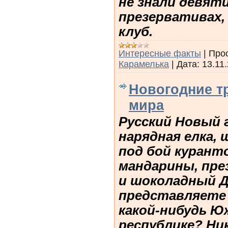
не знали девят
презервативах,
клуб.
Интересные факты
|
Про
Карамелька
|
Дата:
13.11
Новогодние т
мира
Русский Новый г
нарядная елка, 
под бой куранто
мандарины, пре
и шоколадный Д
представляете 
какой-нибудь Ю
республике? Ник