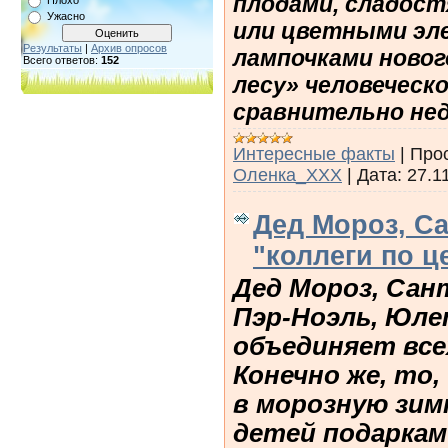
плодами, сладост
Плохо
Ужасно
или цветными эл
Результаты
|
Архив опросов
лампочками новог
Всего ответов:
152
лесу» человеческ
сравнительно нед
Интересные факты
|
Про
Оленка_XXX
|
Дата:
27.1
Дед Мороз, Са
"коллеги по ц
Дед Мороз, Сант
Пэр-Ноэль, Юле
объединяет все
Конечно же, то,
в морозную зи
детей подаркам