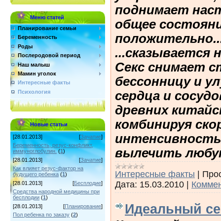
поднимает нас
Меню статей
общее состояни
Планирование семьи
положительно..
Беременность
Роды
...сказывается 
Послеродовой период
Секс снимает с
Наш малыш
Мамин уголок
бессонницу и у
Интересные факты
сердца и сосуд
Психология
древних китайс
комбинируя ско
Новые статьи
интенсивность
[28.01.2013]
[
Зачатие
]
Беременность, резус-конфликт,
вылечить любую
иммуноглобулин.
(
1
)
[28.01.2013]
[
Зачатие
]
Как влияет резус-фактор на
Интересные факты
|
Про
будущего ребенка
(
1
)
Дата:
15.03.2010
|
Коммен
[28.01.2013]
[
Бесплодие
]
Средства народной медицины при
бесплодии
(
1
)
Идеальный се
[28.01.2013]
[
Планирование
]
Пол ребенка по заказу
(
2
)