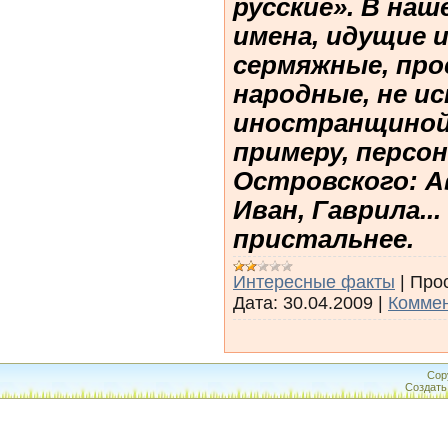
русские». В на
имена, идущие и
сермяжные, про
народные, не и
иностранщиной,
примеру, персо
Островского: Ав
Иван, Гаврила..
пристальнее.
Интересные факты
|
Про
Дата:
30.04.2009
|
Коммен
Cop
Создат