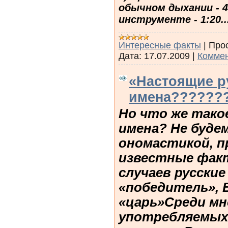
обычном дыхании - 4
инструменте - 1:20...
Интересные факты
|
Про
Дата:
17.07.2009
|
Коммен
«Настоящие р
имена??????
Но что же тако
имена? Не буде
ономастикой, 
известные фак
случаев русски
«победитель», 
«царь»Среди м
употребляемых