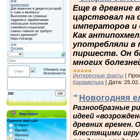
Еще в древние 
царствовал на 
императоров и 
Как антипохмел
употребляли в 
пиршеств. Он 
многих болезне
Интересные факты
|
Про
Карамелька
|
Дата:
25.02
200
Новогодняя е
Разнообразные р
идеей «возрожден
Наш опрос
Оцените мой сайт
древних времен. 
Отлично
Хорошо
блестящими игру
Неплохо