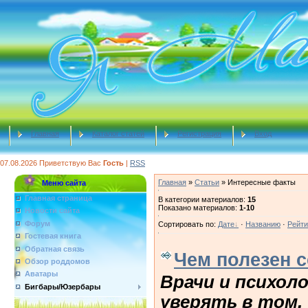
Главная
Каталог статей
Регистрация
Вход
07.08.2026
Приветствую Вас
Гость
|
RSS
Главная
»
Статьи
» Интересные факты
Меню сайта
Главная страница
В категории материалов
:
15
Показано материалов
:
1-10
Новости сайта
Форум
Сортировать по
:
Дате
·
Названию
·
Рейти
Гостевая книга
Обратная связь
Чем полезен 
Обзор роддомов
Аватары
Врачи и психол
Бигбары/Юзербары
уверять в том, 