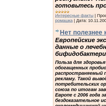
готовьтесь пр
Интересные факты
|
Про
ромашка
|
Дата:
10.11.20
Нет полезнее
Европейские эк
данные о лечеб
бифидобактери
Польза для здоровь
обогащенных проби
распространяемый 
рекламу. Такой выво
потребительских ор
союза по итогам за
Европе с 2006 года 
бездоказательное ис
околомедицинской и